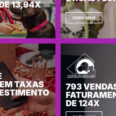
DE 13,94X
SAIBA MAIS
E
 EM TAXAS
793 VENDAS
VESTIMENTO
FATURAMEN
DE 124X